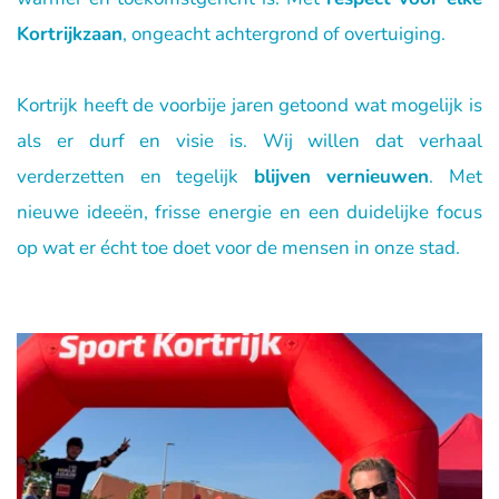
Kortrijkzaan
, ongeacht achtergrond of overtuiging.
Kortrijk heeft de voorbije jaren getoond wat mogelijk is 
als er durf en visie is. Wij willen dat verhaal 
verderzetten en tegelijk 
blijven vernieuwen
. Met 
nieuwe ideeën, frisse energie en een duidelijke focus 
op wat er écht toe doet voor de mensen in onze stad.